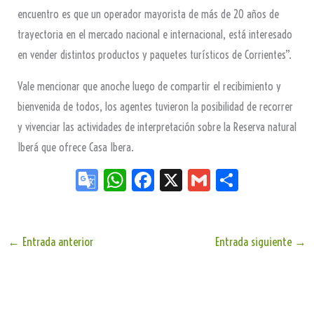
encuentro es que un operador mayorista de más de 20 años de
trayectoria en el mercado nacional e internacional, está interesado
en vender distintos productos y paquetes turísticos de Corrientes”.
Vale mencionar que anoche luego de compartir el recibimiento y
bienvenida de todos, los agentes tuvieron la posibilidad de recorrer
y vivenciar las actividades de interpretación sobre la Reserva natural
Iberá que ofrece Casa Ibera.
Go
W
Fa
X
G
Sh
og
ha
ce
m
ar
le
ts
bo
ail
e
Tr
Ap
ok
←
Entrada anterior
Entrada siguiente
→
an
p
sla