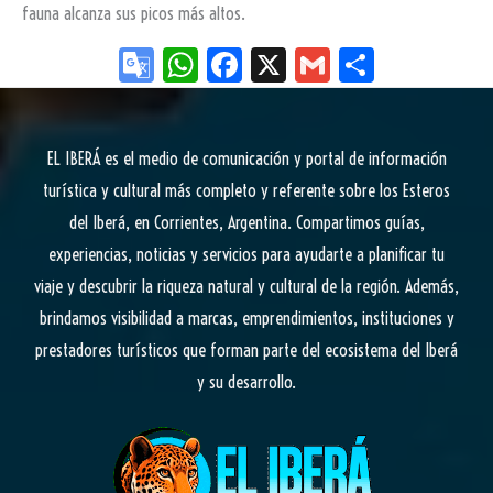
fauna alcanza sus picos más altos.
Go
W
Fa
X
G
Sh
og
ha
ce
m
ar
le
ts
bo
ail
e
EL IBERÁ
es el medio de comunicación y portal de información
Tr
Ap
ok
turística y cultural más completo y referente sobre los Esteros
an
p
del Iberá, en Corrientes, Argentina. Compartimos guías,
sla
experiencias, noticias y servicios para ayudarte a planificar tu
te
viaje y descubrir la riqueza natural y cultural de la región. Además,
brindamos visibilidad a marcas, emprendimientos, instituciones y
prestadores turísticos que forman parte del ecosistema del Iberá
y su desarrollo.