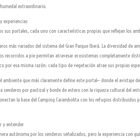
 humedal extraordinario.
 y experiencias
s sus portales, cada uno con características propias que reflejan los am
ros más variados del sistema del Gran Parque Iberá. La diversidad de am
los recorridos a pie permitan atravesar ecosistemas completamente disti
co por esa misma razón: cada tipo de vegetación atrae sus propias espe
l ambiente que más claramente define este portal— donde el avistaje del
senderos por pastizal y borde de estero con la riqueza cultural del ento
nectan la base del Camping Carambolita con los refugios distribuidos por 
er y entender
anera autónoma por los senderos señalizados, pero la experiencia con gu