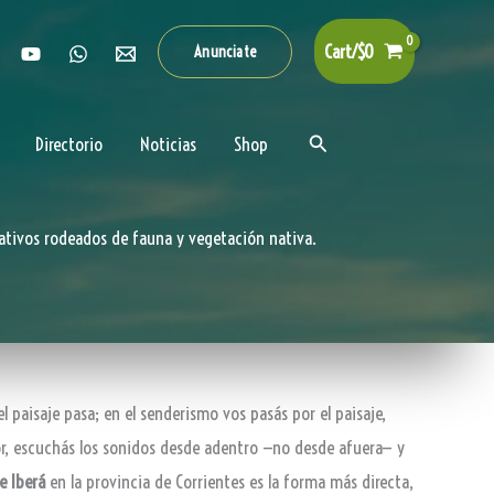
Cart/
$
0
Anunciate
Buscar
Directorio
Noticias
Shop
ativos rodeados de fauna y vegetación nativa.
 paisaje pasa; en el senderismo vos pasás por el paisaje,
lor, escuchás los sonidos desde adentro —no desde afuera— y
e Iberá
en la provincia de Corrientes es la forma más directa,