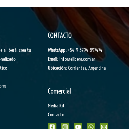
CONTACTO
je al Iberá: crea tu
WhatsApp:
+54 9 3794 897474
onalizado
Email:
info@elibera.com.ar
stico
Ubicación:
Corrientes, Argentina
ores
Comercial
Media Kit
Contacto