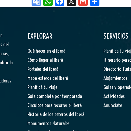
Go
W
Fa
X
G
Sh
og
ha
ce
m
ar
le
ts
bo
ail
e
Tr
Ap
ok
EXPLORAR
SERVICIOS
ón
an
p
s del
sla
Qué hacer en el Iberá
Planifica tu via
cias,
te
Cómo llegar al Iberá
itinerario pers
ubrir la
Portales del Iberá
Directorio Turí
Mapa esteros del Iberá
Alojamientos
tadores
Planificá tu viaje
Guías y operad
Guía completa por temporada
Actividades
Circuitos para recorrer el Iberá
Anunciate
Historia de los esteros del Iberá
Monumentos Naturales