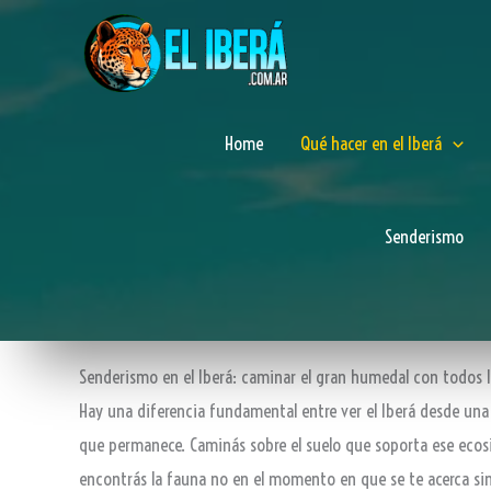
Ir
al
contenido
Home
Qué hacer en el Iberá
Senderismo
Senderismo en el Iberá: caminar el gran humedal con todos l
Hay una diferencia fundamental entre ver el Iberá desde una 
que permanece. Caminás sobre el suelo que soporta ese ecosi
encontrás la fauna no en el momento en que se te acerca sin