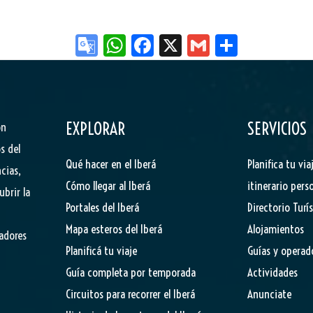
Go
W
Fa
X
G
Sh
og
ha
ce
m
ar
le
ts
bo
ail
e
Tr
Ap
ok
EXPLORAR
SERVICIOS
ón
an
p
s del
sla
Qué hacer en el Iberá
Planifica tu via
cias,
te
Cómo llegar al Iberá
itinerario pers
ubrir la
Portales del Iberá
Directorio Turí
Mapa esteros del Iberá
Alojamientos
tadores
Planificá tu viaje
Guías y operad
Guía completa por temporada
Actividades
Circuitos para recorrer el Iberá
Anunciate