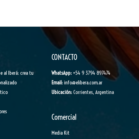
CONTACTO
je al Iberá: crea tu
WhatsApp:
+54 9 3794 897474
onalizado
Email:
info@elibera.com.ar
stico
Ubicación:
Corrientes, Argentina
ores
Comercial
Media Kit