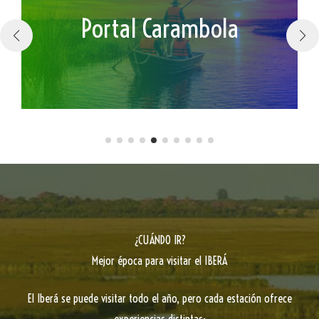
Parque Nacional
Parque Nacional
Portal Laguna Iberá
Portal Río Corriente
Portal San Antonio
Portal San Nicolás
Portal San Nicolás
Portal Cambyretá
Portal Carambola
Portal Capivarí
Portal Galarza
Portal Uguay
Mburucuyá
Mburucuyá
¿CUÁNDO IR?
Mejor época para visitar el IBERÁ
El Iberá se puede visitar todo el año, pero cada estación ofrece