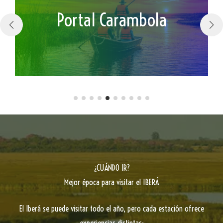
Parque Nacional
Parque Nacional
Portal Laguna Iberá
Portal Carambola
Portal Río Corriente
Portal San Antonio
Portal San Nicolás
Portal San Nicolás
Portal Cambyretá
Portal Capivarí
Portal Galarza
Portal Uguay
Mburucuyá
Mburucuyá
¿CUÁNDO IR?
Mejor época para visitar el IBERÁ
El Iberá se puede visitar todo el año, pero cada estación ofrece