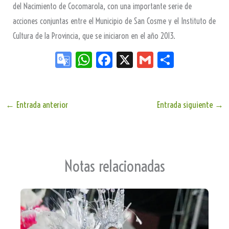
del Nacimiento de Cocomarola, con una importante serie de
acciones conjuntas entre el Municipio de San Cosme y el Instituto de
Cultura de la Provincia, que se iniciaron en el año 2013.
Go
W
Fa
X
G
Sh
og
ha
ce
m
ar
le
ts
bo
ail
e
Tr
Ap
ok
←
Entrada anterior
Entrada siguiente
→
an
p
sla
te
Notas relacionadas