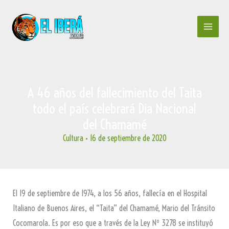
Ir
al
contenido
A 46 años del fallecimiento del Taita
todo el país celebrará Dia Nacional
del Chamamé
Cultura
•
16 de septiembre de 2020
El 19 de septiembre de 1974, a los 56 años, fallecía en el Hospital
Italiano de Buenos Aires, el “Taita” del Chamamé, Mario del Tránsito
Cocomarola. Es por eso que a través de la Ley Nº 3278 se instituyó