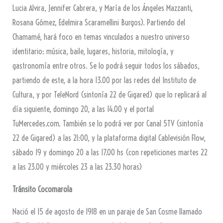
Lucia Alvira, Jennifer Cabrera, y María de los Ángeles Mazzanti,
Rosana Gómez, Edelmira Scaramellini Burgos). Partiendo del
Chamamé, hará foco en temas vinculados a nuestro universo
identitario: música, baile, lugares, historia, mitología, y
gastronomía entre otros. Se lo podrá seguir todos los sábados,
partiendo de este, a la hora 13.00 por las redes del Instituto de
Cultura, y por TeleNord (sintonía 22 de Gigared) que lo replicará al
día siguiente, domingo 20, a las 14.00 y el portal
TuMercedes.com. También se lo podrá ver por Canal 5TV (sintonía
22 de Gigared) a las 21:00, y la plataforma digital Cablevisión Flow,
sábado 19 y domingo 20 a las 17.00 hs (con repeticiones martes 22
a las 23.00 y miércoles 23 a las 23.30 horas)
Tránsito Cocomarola
Nació el 15 de agosto de 1918 en un paraje de San Cosme llamado