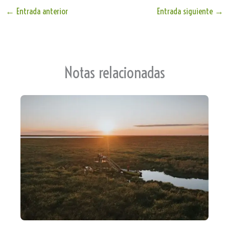
Tr
Ap
ok
←
Entrada anterior
Entrada siguiente
→
an
p
sla
te
Notas relacionadas