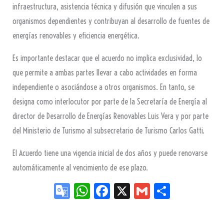
infraestructura, asistencia técnica y difusión que vinculen a sus
organismos dependientes y contribuyan al desarrollo de fuentes de
energías renovables y eficiencia energética.
Es importante destacar que el acuerdo no implica exclusividad, lo
que permite a ambas partes llevar a cabo actividades en forma
independiente o asociándose a otros organismos. En tanto, se
designa como interlocutor por parte de la Secretaría de Energía al
director de Desarrollo de Energías Renovables Luis Vera y por parte
del Ministerio de Turismo al subsecretario de Turismo Carlos Gatti.
El Acuerdo tiene una vigencia inicial de dos años y puede renovarse
automáticamente al vencimiento de ese plazo.
Go
W
Fa
X
G
Sh
og
ha
ce
m
ar
le
ts
bo
ail
e