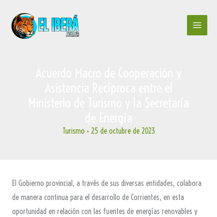
Ir
al
contenido
Acuerdo Macro de Cooperación y
Asistencia Recíproca entre el
Ministerio de Turismo y la Secretaría
de Energía
Turismo
•
25 de octubre de 2023
El Gobierno provincial, a través de sus diversas entidades, colabora
de manera continua para el desarrollo de Corrientes, en esta
oportunidad en relación con las fuentes de energías renovables y