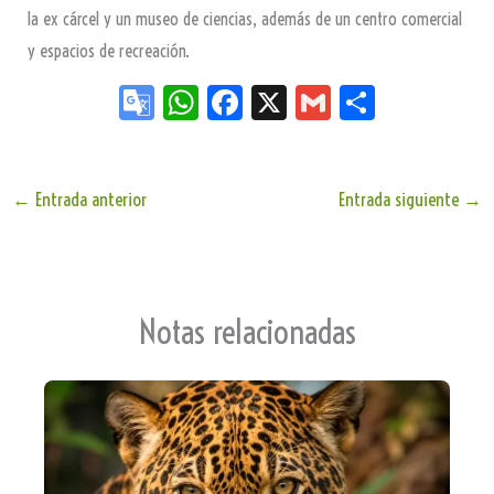
la ex cárcel y un museo de ciencias, además de un centro comercial
y espacios de recreación.
Go
W
Fa
X
G
Sh
og
ha
ce
m
ar
le
ts
bo
ail
e
Tr
Ap
ok
←
Entrada anterior
Entrada siguiente
→
an
p
sla
te
Notas relacionadas