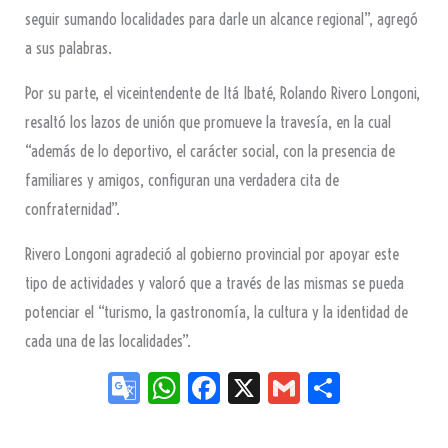
seguir sumando localidades para darle un alcance regional”, agregó
a sus palabras.
Por su parte, el viceintendente de Itá Ibaté, Rolando Rivero Longoni,
resaltó los lazos de unión que promueve la travesía, en la cual
“además de lo deportivo, el carácter social, con la presencia de
familiares y amigos, configuran una verdadera cita de
confraternidad”.
Rivero Longoni agradeció al gobierno provincial por apoyar este
tipo de actividades y valoró que a través de las mismas se pueda
potenciar el “turismo, la gastronomía, la cultura y la identidad de
cada una de las localidades”.
Go
W
Fa
X
G
Sh
og
ha
ce
m
ar