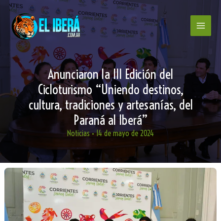
Ir
al
contenido
Anunciaron la III Edición del
Cicloturismo “Uniendo destinos,
cultura, tradiciones y artesanías, del
Paraná al Iberá”
Noticias
•
14 de mayo de 2024