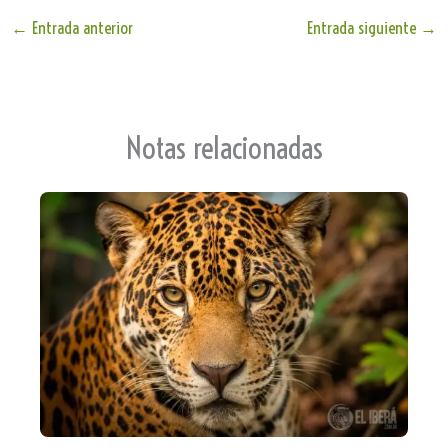
le
ts
bo
ail
e
Tr
Ap
ok
←
Entrada anterior
Entrada siguiente
→
an
p
sla
te
Notas relacionadas