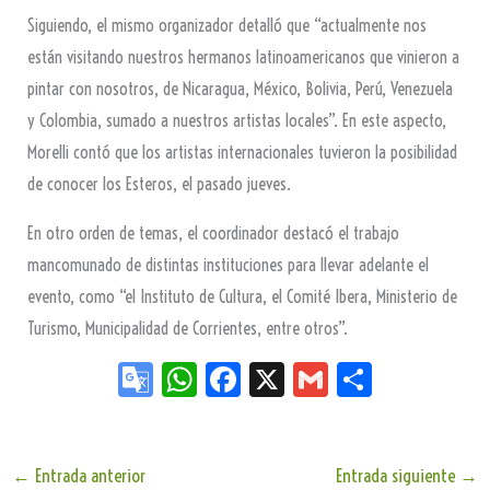
Siguiendo, el mismo organizador detalló que “actualmente nos
están visitando nuestros hermanos latinoamericanos que vinieron a
pintar con nosotros, de Nicaragua, México, Bolivia, Perú, Venezuela
y Colombia, sumado a nuestros artistas locales”. En este aspecto,
Morelli contó que los artistas internacionales tuvieron la posibilidad
de conocer los Esteros, el pasado jueves.
En otro orden de temas, el coordinador destacó el trabajo
mancomunado de distintas instituciones para llevar adelante el
evento, como “el Instituto de Cultura, el Comité Ibera, Ministerio de
Turismo, Municipalidad de Corrientes, entre otros”.
Go
W
Fa
X
G
Sh
og
ha
ce
m
ar
le
ts
bo
ail
e
Tr
Ap
ok
←
Entrada anterior
Entrada siguiente
→