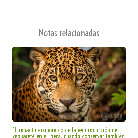
an
p
sla
te
Notas relacionadas
El impacto económico de la reintroducción del
yaguareté en el Iberá: cuando conservar también