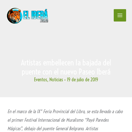
Ir
al
contenido
Artistas embellecen la bajada del
puente con el nuevo Paseo Iberá
Eventos
,
Noticias
•
19 de julio de 2019
En el marco de la IX° Feria Provincial del Libro, se esta llevado a cabo
el primer Festival Internacional de Muralismo “Payé Paredes
Mágicas”, debajo del puente General Belgrano. Artistas