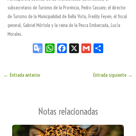
subsecretario de Turismo de la Provincia, Pedro Cassani; el director
de Turismo de la Municipalidad de Bella Vista, Freddy Feyen; el fiscal
general, Gabriel Mórtola y la reina de la Pesca Embarcada, Lucía
Morales.
Go
W
Fa
X
G
Sh
og
ha
ce
m
ar
le
ts
bo
ail
e
Tr
Ap
ok
←
Entrada anterior
Entrada siguiente
→
an
p
sla
te
Notas relacionadas