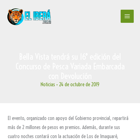
Ir
al
contenido
Bella Vista tendrá su 16° edición del
Concurso de Pesca Variada Embarcada
con Devolución
Noticias
•
24 de octubre de 2019
El evento, organizado con apoyo del Gobierno provincial, repartirá
más de 2 millones de pesos en premios. Además, durante sus
cuatro noches contará con la actuación de Los de Imaguaré,