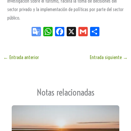
investigación sobre el turismo, facilita la toma de decisiones del
sector privado y la implementación de políticas por parte del sector
público.
Go
W
Fa
X
G
Sh
og
ha
ce
m
ar
le
ts
bo
ail
e
Tr
Ap
ok
←
Entrada anterior
Entrada siguiente
→
an
p
sla
te
Notas relacionadas