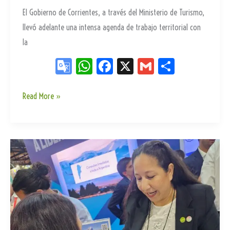
El Gobierno de Corrientes, a través del Ministerio de Turismo,
llevó adelante una intensa agenda de trabajo territorial con
la
Go
W
Fa
X
G
Sh
og
ha
ce
m
ar
le
ts
bo
ail
e
Corrientes
Read More »
refuerza
Tr
Ap
ok
su
an
p
posicionamiento
sla
con
te
una
agenda
estratégica
en
corredores