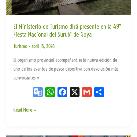
El Ministerio de Turismo dirá presente en la 49°
Fiesta Nacional del Surubí de Goya
Turismo
•
abril 15, 2026
El organismo provincial acompañará esta nueva edición de
uno de los eventos de pesca deportiva con devolución más
convocantes y
Go
W
Fa
X
G
Sh
og
ha
ce
m
ar
le
ts
bo
ail
e
El
Read More »
Ministerio
Tr
Ap
ok
de
an
p
Turismo