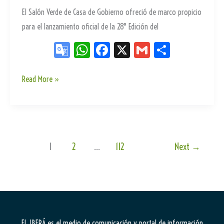
El Salón Verde de Casa de Gobierno ofreció de marco propicio
para el lanzamiento oficial de la 28° Edición del
Go
W
Fa
X
G
Sh
og
ha
ce
m
ar
le
ts
bo
ail
e
Paso
Read More »
de
Tr
Ap
ok
la
an
p
Patria
sla
se
te
1
2
…
112
Next
→
posiciona
como
destino
turístico
con
EL IBERÁ
es el medio de comunicación y portal de información
su