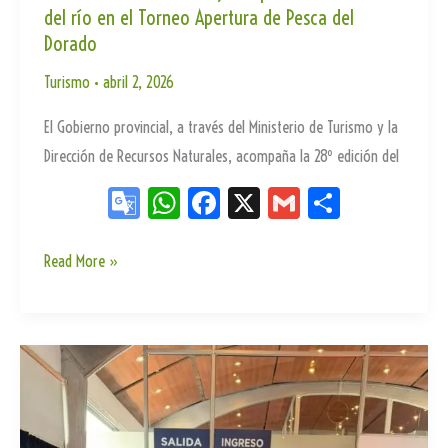
del río en el Torneo Apertura de Pesca del
Dorado
Turismo
•
abril 2, 2026
El Gobierno provincial, a través del Ministerio de Turismo y la
Dirección de Recursos Naturales, acompaña la 28º edición del
Go
W
Fa
X
G
Sh
og
ha
ce
m
ar
le
ts
bo
ail
e
Presencia
Read More »
institucional
Tr
Ap
ok
y
an
p
campaña
sla
de
te
cuidado
del