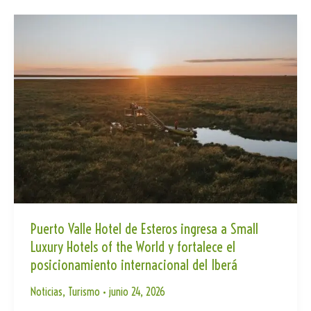
Puerto Valle Hotel de Esteros ingresa a Small
Luxury Hotels of the World y fortalece el
posicionamiento internacional del Iberá
Noticias
,
Turismo
•
junio 24, 2026