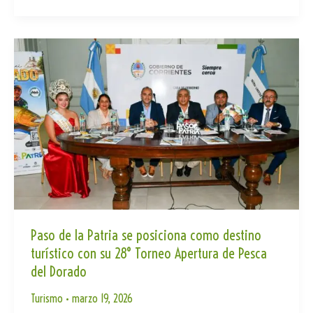
Tr
Ap
ok
los
an
p
destinos
sla
cercanos
te
más
elegidos
durante
el
fin
de
semana
extra
Paso de la Patria se posiciona como destino
largo
turístico con su 28° Torneo Apertura de Pesca
del Dorado
Turismo
•
marzo 19, 2026