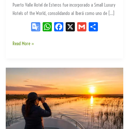
Puerto Valle Hotel de Esteros fue incorporado a Small Luxury
Hotels of the World, consolidando al Iberá como uno de […]
Go
W
Fa
X
G
Sh
og
ha
ce
m
ar
le
ts
bo
ail
e
Puerto
Read More »
Valle
Tr
Ap
ok
Hotel
an
p
de
sla
Esteros
te
ingresa
a
Small
Luxury
Hotels
of