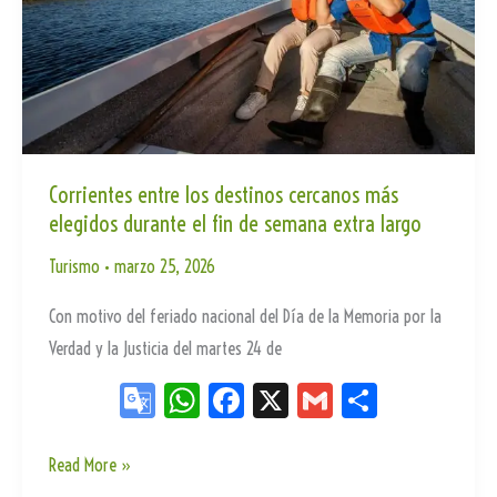
del
Consejo
Federal
de
Turismo
en
Corrientes entre los destinos cercanos más
elegidos durante el fin de semana extra largo
Rosario
Turismo
•
marzo 25, 2026
Con motivo del feriado nacional del Día de la Memoria por la
Verdad y la Justicia del martes 24 de
Go
W
Fa
X
G
Sh
og
ha
ce
m
ar
le
ts
bo
ail
e
Corrientes
Read More »
entre