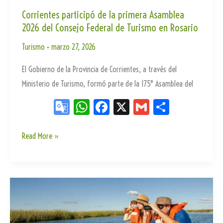
Corrientes participó de la primera Asamblea
2026 del Consejo Federal de Turismo en Rosario
Turismo
•
marzo 27, 2026
El Gobierno de la Provincia de Corrientes, a través del
Ministerio de Turismo, formó parte de la 175° Asamblea del
Go
W
Fa
X
G
Sh
og
ha
ce
m
ar
le
ts
bo
ail
e
Corrientes
Read More »
participó
Tr
Ap
ok
de
an
p
la
sla
primera
te
Asamblea
2026