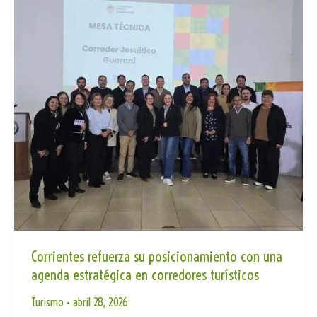
turística
te
que
el
Iberá
todavía
no
aprovecha
Corrientes refuerza su posicionamiento con una
agenda estratégica en corredores turísticos
Turismo
•
abril 28, 2026