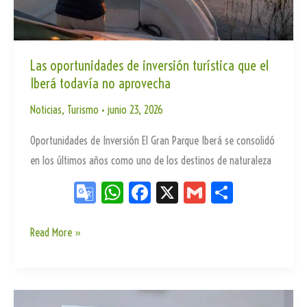
the
World
y
Las oportunidades de inversión turística que el
fortalece
Iberá todavía no aprovecha
el
Noticias
,
Turismo
•
junio 23, 2026
posicionamiento
internacional
Oportunidades de Inversión El Gran Parque Iberá se consolidó
del
en los últimos años como uno de los destinos de naturaleza
Iberá
Go
W
Fa
X
G
Sh
og
ha
ce
m
ar
le
ts
bo
ail
e
Las
Read More »
oportunidades
Tr
Ap
ok
de
an
p
inversión
sla