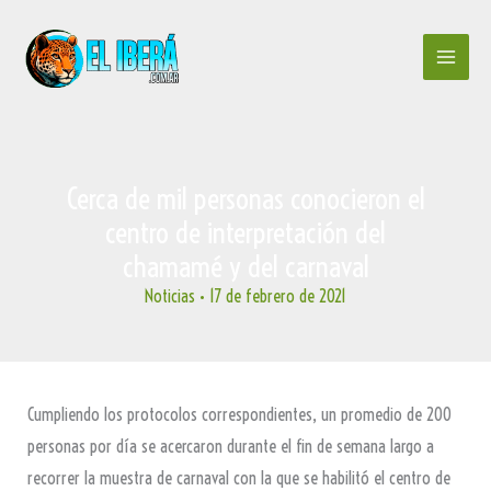
Ir
al
contenido
Cerca de mil personas conocieron el
centro de interpretación del
chamamé y del carnaval
Noticias
•
17 de febrero de 2021
Cumpliendo los protocolos correspondientes, un promedio de 200
personas por día se acercaron durante el fin de semana largo a
recorrer la muestra de carnaval con la que se habilitó el centro de