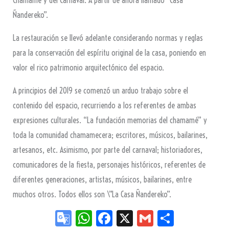
Chamamé y del Carnaval. A partir de ahora llamado “Casa
Ñandereko”.
La restauración se llevó adelante considerando normas y reglas
para la conservación del espíritu original de la casa, poniendo en
valor el rico patrimonio arquitectónico del espacio.
A principios del 2019 se comenzó un arduo trabajo sobre el
contenido del espacio, recurriendo a los referentes de ambas
expresiones culturales. “La fundación memorias del chamamé” y
toda la comunidad chamamecera; escritores, músicos, bailarines,
artesanos, etc. Asimismo, por parte del carnaval; historiadores,
comunicadores de la fiesta, personajes históricos, referentes de
diferentes generaciones, artistas, músicos, bailarines, entre
muchos otros. Todos ellos son \”La Casa Ñandereko”.
Go
W
Fa
X
G
Sh