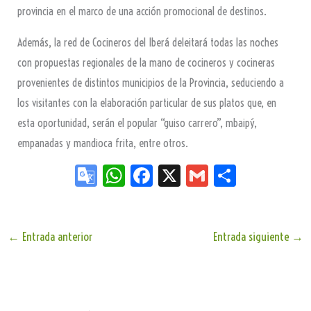
provincia en el marco de una acción promocional de destinos.
Además, la red de Cocineros del Iberá deleitará todas las noches
con propuestas regionales de la mano de cocineros y cocineras
provenientes de distintos municipios de la Provincia, seduciendo a
los visitantes con la elaboración particular de sus platos que, en
esta oportunidad, serán el popular “guiso carrero”, mbaipý,
empanadas y mandioca frita, entre otros.
Go
W
Fa
X
G
Sh
og
ha
ce
m
ar
le
ts
bo
ail
e
Tr
Ap
ok
←
Entrada anterior
Entrada siguiente
→
an
p
sla
te