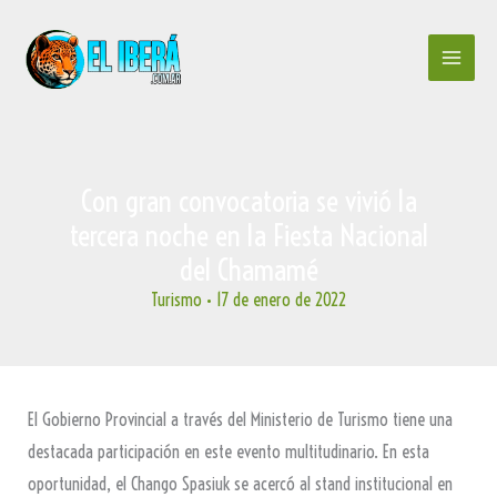
Ir
al
contenido
Con gran convocatoria se vivió la
tercera noche en la Fiesta Nacional
del Chamamé
Turismo
•
17 de enero de 2022
El Gobierno Provincial a través del Ministerio de Turismo tiene una
destacada participación en este evento multitudinario. En esta
oportunidad, el Chango Spasiuk se acercó al stand institucional en