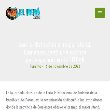
Ir
al
contenido
Con la distinción al mejor stand,
Corrientes cerró una exitosa
participación en la FITPAR
Turismo
•
13 de noviembre de 2022
En la jornada clausura de la Feria Internacional de Turismo de la
República del Paraguay, la organización distinguió a los expositores
donde la provincia de Corrientes obtuvo el premio al mejor stand.