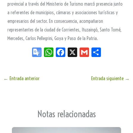
provincial a través del Ministerio de Turismo marcó presencia junto
a referentes de municipios, cámaras y asociaciones turísticas y
empresarios del sector. En consecuencia, acompañaron
representantes de la ciudad de Corrientes, Ituzaingó, Santo Tomé,
Mercedes, Carlos Pellegrini, Goya y Paso de la Patria.
Go
W
Fa
X
G
Sh
og
ha
ce
m
ar
le
ts
bo
ail
e
Tr
Ap
ok
←
Entrada anterior
Entrada siguiente
→
an
p
sla
te
Notas relacionadas