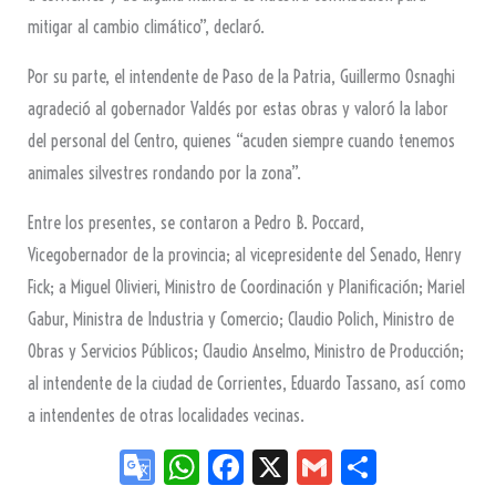
mitigar al cambio climático”, declaró.
Por su parte, el intendente de Paso de la Patria, Guillermo Osnaghi
agradeció al gobernador Valdés por estas obras y valoró la labor
del personal del Centro, quienes “acuden siempre cuando tenemos
animales silvestres rondando por la zona”.
Entre los presentes, se contaron a Pedro B. Poccard,
Vicegobernador de la provincia; al vicepresidente del Senado, Henry
Fick; a Miguel Olivieri, Ministro de Coordinación y Planificación; Mariel
Gabur, Ministra de Industria y Comercio; Claudio Polich, Ministro de
Obras y Servicios Públicos; Claudio Anselmo, Ministro de Producción;
al intendente de la ciudad de Corrientes, Eduardo Tassano, así como
a intendentes de otras localidades vecinas.
Go
W
Fa
X
G
Sh