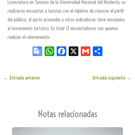
Licenciatura en Turismo de la Universidad Nacional del Nordeste, se
realizaron encuestas a turistas con el objetivo de conocer el perfil
del público, el gasto promedio y otros indicadores clave vinculados
al movimiento turístico. En total 12 encuestadores son quienes
realizan el relevamiento.
Go
W
Fa
X
G
Sh
og
ha
ce
m
ar
le
ts
bo
ail
e
Tr
Ap
ok
←
Entrada anterior
Entrada siguiente
→
an
p
sla
te
Notas relacionadas