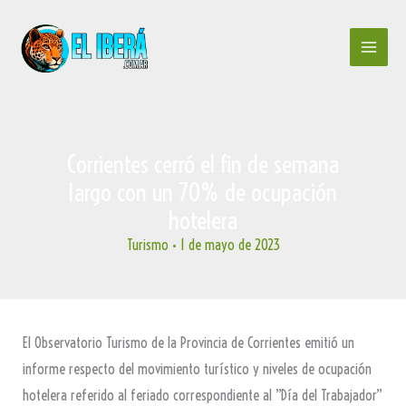
Ir
al
contenido
Corrientes cerró el fin de semana
largo con un 70% de ocupación
hotelera
Turismo
•
1 de mayo de 2023
El Observatorio Turismo de la Provincia de Corrientes emitió un
informe respecto del movimiento turístico y niveles de ocupación
hotelera referido al feriado correspondiente al ”Día del Trabajador”