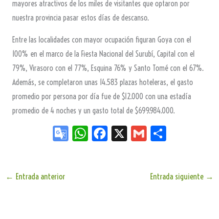
mayores atractivos de los miles de visitantes que optaron por
nuestra provincia pasar estos días de descanso.
Entre las localidades con mayor ocupación figuran Goya con el
100% en el marco de la Fiesta Nacional del Surubí, Capital con el
79%, Virasoro con el 77%, Esquina 76% y Santo Tomé con el 67%.
Además, se completaron unas 14.583 plazas hoteleras, el gasto
promedio por persona por día fue de $12.000 con una estadía
promedio de 4 noches y un gasto total de $699.984.000.
Go
W
Fa
X
G
Sh
og
ha
ce
m
ar
le
ts
bo
ail
e
Tr
Ap
ok
←
Entrada anterior
Entrada siguiente
→
an
p
sla