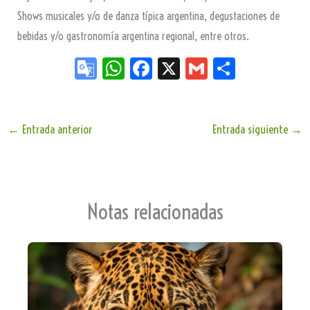
Shows musicales y/o de danza típica argentina, degustaciones de
bebidas y/o gastronomía argentina regional, entre otros.
Go
W
Fa
X
G
Sh
og
ha
ce
m
ar
le
ts
bo
ail
e
Tr
Ap
ok
←
Entrada anterior
Entrada siguiente
→
an
p
sla
te
Notas relacionadas