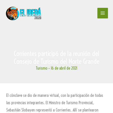
Ir
al
contenido
Corrientes participó de la reunión del
Consejo de Turismo del Norte Grande
Turismo
•
16 de abril de 2021
El cónclave se dio de manera virtual, con la participación de todas
las provincias integrantes. El Ministro de Turismo Provincial,
Sebastián Slobayen representó a Corrientes. Allí se plantearon