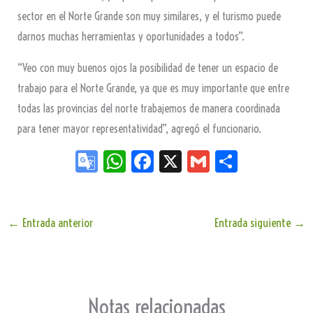
sector en el Norte Grande son muy similares, y el turismo puede
darnos muchas herramientas y oportunidades a todos”.
“Veo con muy buenos ojos la posibilidad de tener un espacio de
trabajo para el Norte Grande, ya que es muy importante que entre
todas las provincias del norte trabajemos de manera coordinada
para tener mayor representatividad”, agregó el funcionario.
Go
W
Fa
X
G
Sh
og
ha
ce
m
ar
le
ts
bo
ail
e
Tr
Ap
ok
←
Entrada anterior
Entrada siguiente
→
an
p
sla
te
Notas relacionadas