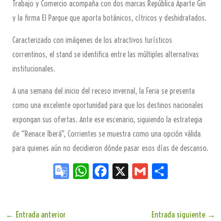
Trabajo y Comercio acompaña con dos marcas República Aparte Gin
y la firma El Parque que aporta botánicos, cítricos y deshidratados.
Caracterizado con imágenes de los atractivos turísticos
correntinos, el stand se identifica entre las múltiples alternativas
institucionales.
A una semana del inicio del receso invernal, la Feria se presenta
como una excelente oportunidad para que los destinos nacionales
expongan sus ofertas. Ante ese escenario, siguiendo la estrategia
de “Renace Iberá”, Corrientes se muestra como una opción válida
para quienes aún no decidieron dónde pasar esos días de descanso.
Go
W
Fa
X
G
Sh
og
ha
ce
m
ar
le
ts
bo
ail
e
Tr
Ap
ok
←
Entrada anterior
Entrada siguiente
→