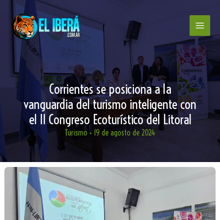
Ir
al
contenido
Corrientes se posiciona a la
vanguardia del turismo inteligente con
el II Congreso Ecoturístico del Litoral
Turismo
•
19 de agosto de 2024