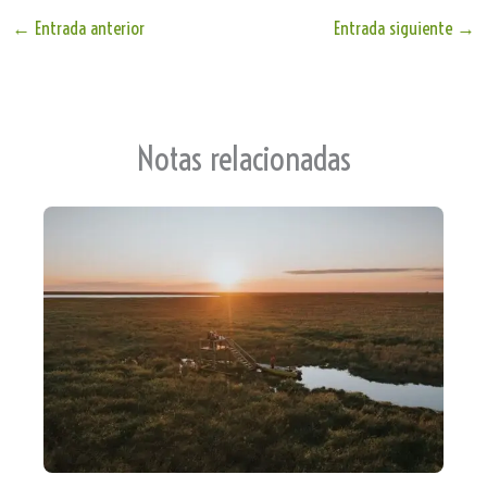
le
ts
bo
ail
e
Tr
Ap
ok
←
Entrada anterior
Entrada siguiente
→
an
p
sla
te
Notas relacionadas