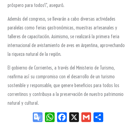
próspero para todos\”, aseguró.
Además del congreso, se llevarán a cabo diversas actividades
paralelas como ferias gastronómicas, muestras artesanales y
talleres de capacitación. Asimismo, se realizará la primera feria
internacional de avistamiento de aves en Argentina, aprovechando
la riqueza natural de la región.
El gobierno de Corrientes, a través del Ministerio de Turismo,
reafirma así su compromiso con el desarrollo de un turismo
sostenible y responsable, que genere beneficios para todos los
correntinos y contribuya a la preservación de nuestro patrimonio
natural y cultural.
Go
W
Fa
X
G
Sh
og
ha
ce
m
ar