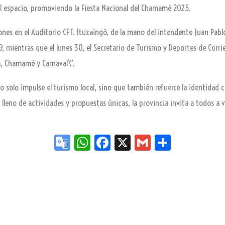
l espacio, promoviendo la Fiesta Nacional del Chamamé 2025.
nes en el Auditorio CFT. Ituzaingó, de la mano del intendente Juan Pabl
, mientras que el lunes 30, el Secretario de Turismo y Deportes de Corrien
a, Chamamé y Carnaval\”.
 solo impulse el turismo local, sino que también refuerce la identidad cu
lleno de actividades y propuestas únicas, la provincia invita a todos a v
Go
W
Fa
X
G
Sh
og
ha
ce
m
ar
le
ts
bo
ail
e
Tr
Ap
ok
an
p
sla