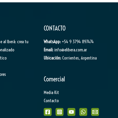
CONTACTO
je al Iberá: crea tu
WhatsApp:
+54 9 3794 897474
onalizado
Email:
info@elibera.com.ar
stico
Ubicación:
Corrientes, Argentina
ores
Comercial
Media Kit
Contacto