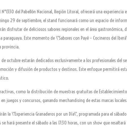
d N°1330 del Pabellón Nacional, Región Litoral, ofrecerá una experiencia
omingo 29 de septiembre, el stand funcionará como un espacio de inform
rán disfrutar de deliciosos sabores regionales en el área gastronómica,
a paraguaya. Este momento de \”Sabores con Payé – Cocineros del Iberá\
a provincia.
 de octubre estarán dedicados exclusivamente a los profesionales del sec
omoción y difusión de productos y destinos. Este enfoque permitirá estab
stico.
ractivas, como la distribución de muestras gratuitas de Establecimiento 
ar en juegos y concursos, ganando merchandising de estas marcas locales
uirán la \”Experiencia Granaderos por un Día\”, programada para el sábad
 se hará presente el sábado a las 17:30 horas, con un show que resaltará la