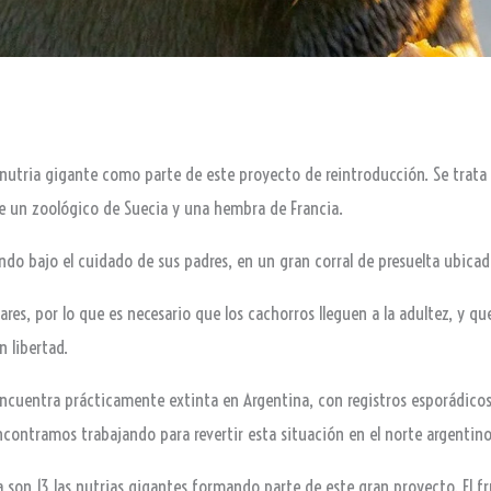
nutria gigante como parte de este proyecto de reintroducción. Se trata 
 un zoológico de Suecia y una hembra de Francia.
do bajo el cuidado de sus padres, en un gran corral de presuelta ubicad
ares, por lo que es necesario que los cachorros lleguen a la adultez, y qu
n libertad.
ncuentra prácticamente extinta en Argentina, con registros esporádico
contramos trabajando para revertir esta situación en el norte argentino
 son 13 las nutrias gigantes formando parte de este gran proyecto. El f