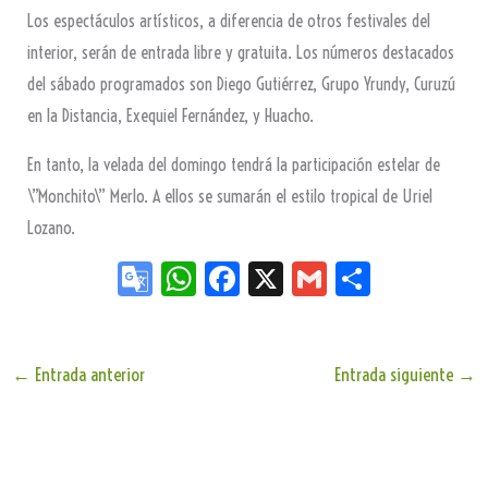
Los espectáculos artísticos, a diferencia de otros festivales del
interior, serán de entrada libre y gratuita. Los números destacados
del sábado programados son Diego Gutiérrez, Grupo Yrundy, Curuzú
en la Distancia, Exequiel Fernández, y Huacho.
En tanto, la velada del domingo tendrá la participación estelar de
\”Monchito\” Merlo. A ellos se sumarán el estilo tropical de Uriel
Lozano.
Go
W
Fa
X
G
Sh
og
ha
ce
m
ar
le
ts
bo
ail
e
Tr
Ap
ok
←
Entrada anterior
Entrada siguiente
→
an
p
sla
te