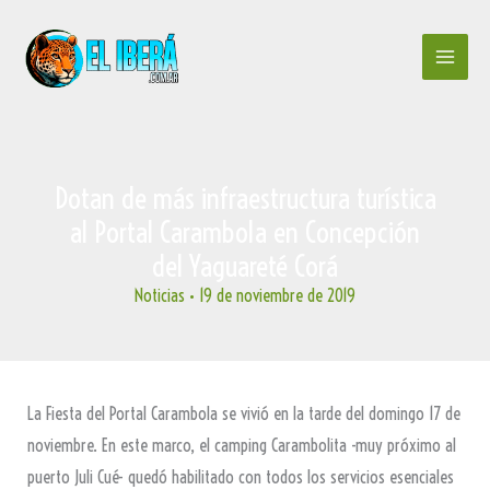
Ir
al
contenido
Dotan de más infraestructura turística
al Portal Carambola en Concepción
del Yaguareté Corá
Noticias
•
19 de noviembre de 2019
La Fiesta del Portal Carambola se vivió en la tarde del domingo 17 de
noviembre. En este marco, el camping Carambolita -muy próximo al
puerto Juli Cué- quedó habilitado con todos los servicios esenciales