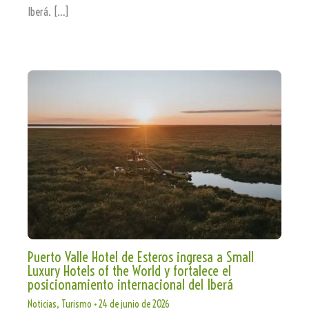
Iberá. […]
Puerto Valle Hotel de Esteros ingresa a Small
Luxury Hotels of the World y fortalece el
posicionamiento internacional del Iberá
Noticias
,
Turismo
•
24 de junio de 2026