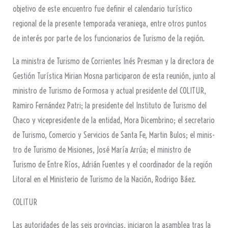
objetivo de este encuentro fue definir el calendario turístico
regional de la presente temporada veraniega, entre otros puntos
de interés por parte de los funcionarios de Turismo de la región.
La ministra de Turismo de Corrientes Inés Presman y la directora de
Gestión Turística Mirian Mosna participaron de esta reunión, junto al
ministro de Tu­ris­mo de For­mo­sa y actual presidente del COLITUR,
Ramiro Fer­nán­dez Pa­tri; la pre­si­den­te del Ins­ti­tu­to de Tu­ris­mo del
Chaco y vicepresidente de la entidad, Mo­ra Di­cem­bri­no; el secretario
de Turismo, Comercio y Servicios de San­ta Fe, Martin Bulos; el mi­nis­
tro de Tu­ris­mo de Mi­sio­nes, Jo­sé María Arrúa; el ministro de
Turismo de En­tre Rí­os, Adrián Fuentes y el coordinador de la región
Litoral en el Ministerio de Turismo de la Nación, Rodrigo Báez.
COLITUR
Las autoridades de las seis provincias, iniciaron la asamblea tras la