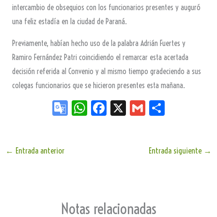
intercambio de obsequios con los funcionarios presentes y auguró
una feliz estadía en la ciudad de Paraná.
Previamente, habían hecho uso de la palabra Adrián Fuertes y
Ramiro Fernández Patri coincidiendo el remarcar esta acertada
decisión referida al Convenio y al mismo tiempo gradeciendo a sus
colegas funcionarios que se hicieron presentes esta mañana.
Go
W
Fa
X
G
Sh
og
ha
ce
m
ar
le
ts
bo
ail
e
Tr
Ap
ok
←
Entrada anterior
Entrada siguiente
→
an
p
sla
te
Notas relacionadas