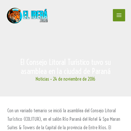
Ir
al
contenido
El Consejo Litoral Turístico tuvo su
asamblea en la ciudad de Paraná
Noticias
•
24 de noviembre de 2016
Con un variado temario se inició la asamblea del Consejo Litoral
Turístico (COLITUR), en el salón Río Paraná del Hotel & Spa Maran
Suites & Towers de la Capital de la provincia de Entre Ríos. El