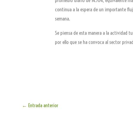
promedio diario de 14.704, equivalente má
continua a la espera de un importante flujo
semana.
Se piensa de esta manera a la actividad tu
por ello que se ha convoca al sector priv
←
Entrada anterior