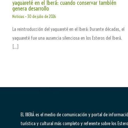
yaguareté en el Iberá: cuando conservar también
genera desarrollo
Noticias
•
30 de julio de 2026
La reintroducción del yaguareté en el Iberá: Durante décadas, el
yaguareté fue una ausencia silenciosa en los Esteros del Iberá.
[…]
EL IBERÁ
es el medio de comunicación y portal de informaci
turística y cultural más completo y referente sobre los Estero