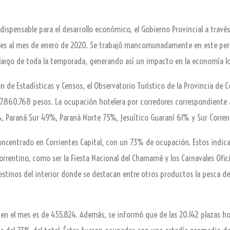
spensable para el desarrollo económico, el Gobierno Provincial a través d
ntes al mes de enero de 2020. Se trabajó mancomunadamente en este peri
o largo de toda la temporada, generando así un impacto en la economía lo
ón de Estadísticas y Censos, el Observatorio Turístico de la Provincia de 
.860.768 pesos. La ocupación hotelera por corredores correspondiente a
%, Paraná Sur 49%, Paraná Norte 75%, Jesuítico Guaraní 61% y Sur Corren
 concentrado en Corrientes Capital, con un 73% de ocupación. Estos indi
rrentino, como ser la Fiesta Nacional del Chamamé y los Carnavales Ofici
estinos del interior donde se destacan entre otros productos la pesca d
 en el mes es de 455.824. Además, se informó que de las 20.142 plazas ho