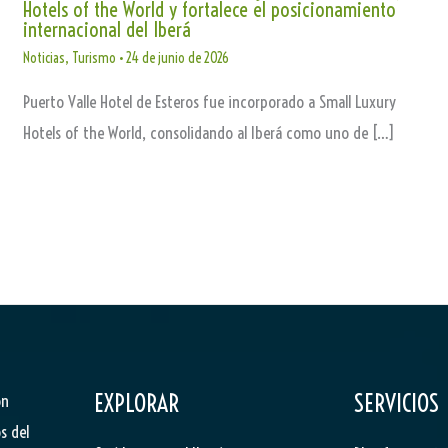
Hotels of the World y fortalece el posicionamiento
internacional del Iberá
Noticias
,
Turismo
•
24 de junio de 2026
Puerto Valle Hotel de Esteros fue incorporado a Small Luxury
Hotels of the World, consolidando al Iberá como uno de […]
EXPLORAR
SERVICIOS
ón
s del