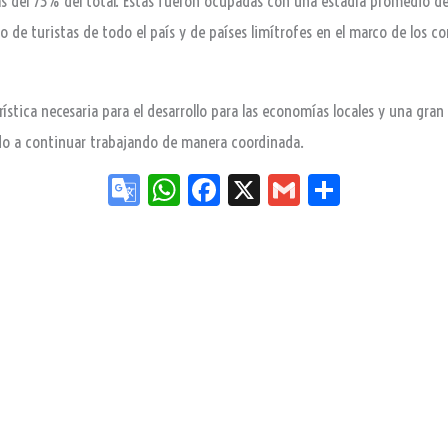
s del 73% del total. Éstas fueron ocupadas con una estadía promedio de
 de turistas de todo el país y de países limítrofes en el marco de los cor
rística necesaria para el desarrollo para las economías locales y una gra
ado a continuar trabajando de manera coordinada.
Go
W
Fa
X
G
Sh
og
ha
ce
m
ar
le
ts
bo
ail
e
Tr
Ap
ok
an
p
sla
te