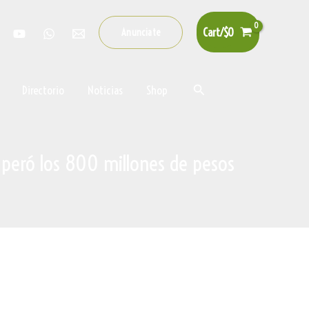
Cart/
$
0
Anunciate
Buscar
Directorio
Noticias
Shop
superó los 800 millones de pesos