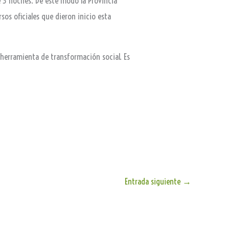
 3 noches. De este modo la Provincia
sos oficiales que dieron inicio esta
n herramienta de transformación social. Es
Entrada siguiente
→