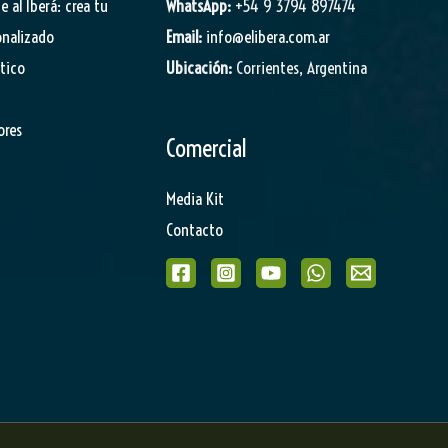
je al Iberá: crea tu
WhatsApp:
+54 9 3794 897474
onalizado
Email:
info@elibera.com.ar
stico
Ubicación:
Corrientes, Argentina
ores
Comercial
Media Kit
Contacto