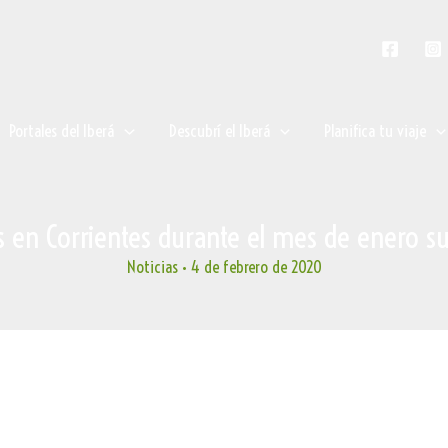
Portales del Iberá
Descubrí el Iberá
Planifica tu viaje
as en Corrientes durante el mes de enero 
Noticias
•
4 de febrero de 2020