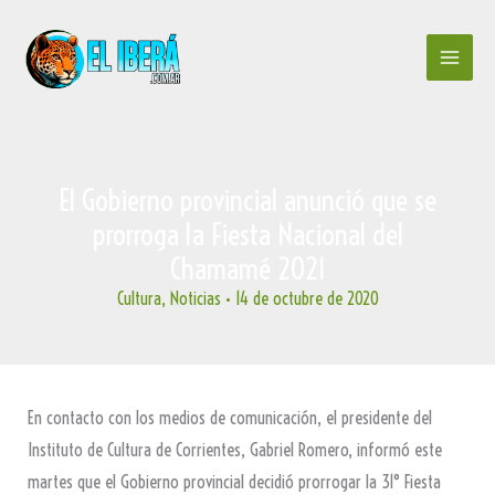
Ir
al
contenido
El Gobierno provincial anunció que se
prorroga la Fiesta Nacional del
Chamamé 2021
Cultura
,
Noticias
•
14 de octubre de 2020
En contacto con los medios de comunicación, el presidente del
Instituto de Cultura de Corrientes, Gabriel Romero, informó este
martes que el Gobierno provincial decidió prorrogar la 31° Fiesta