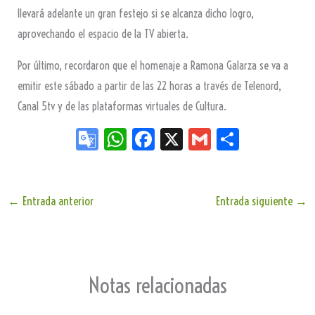
llevará adelante un gran festejo si se alcanza dicho logro,
aprovechando el espacio de la TV abierta.
Por último, recordaron que el homenaje a Ramona Galarza se va a
emitir este sábado a partir de las 22 horas a través de Telenord,
Canal 5tv y de las plataformas virtuales de Cultura.
Go
W
Fa
X
G
Sh
og
ha
ce
m
ar
le
ts
bo
ail
e
Tr
Ap
ok
←
Entrada anterior
Entrada siguiente
→
an
p
sla
te
Notas relacionadas