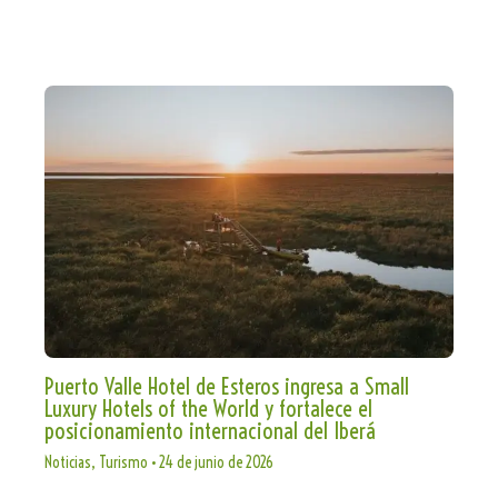
Puerto Valle Hotel de Esteros ingresa a Small
Luxury Hotels of the World y fortalece el
posicionamiento internacional del Iberá
Noticias
,
Turismo
•
24 de junio de 2026