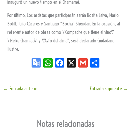
inauguró un nuevo tiempo en el Chamamé.
Por último, Los artistas que participarán serán Rosita Leiva, Mario
Bofill, Julio Cáceres y Santiago “Bocha” Sheridan. En la ocasión, al
referente autor de obras como \”Compadre que tiene el vino\”,
\”Neike Chamigo\” y \”Avío del alma”, será declarado Ciudadano
Ilustre.
Go
W
Fa
X
G
Sh
og
ha
ce
m
ar
le
ts
bo
ail
e
Tr
Ap
ok
←
Entrada anterior
Entrada siguiente
→
an
p
sla
te
Notas relacionadas