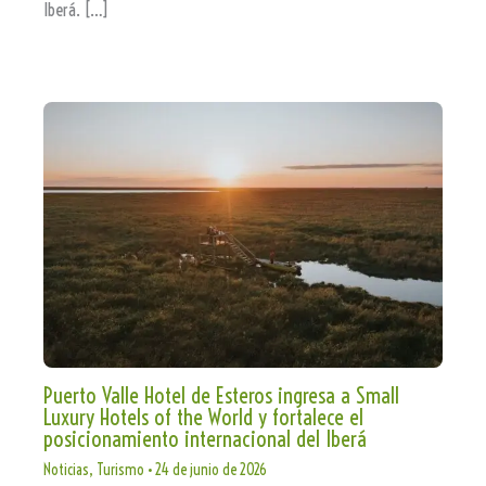
Iberá. […]
Puerto Valle Hotel de Esteros ingresa a Small
Luxury Hotels of the World y fortalece el
posicionamiento internacional del Iberá
Noticias
,
Turismo
•
24 de junio de 2026