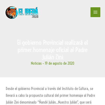
Ir
al
contenido
El gobierno Provincial realizará el
primer homenaje oficial al Padre
Julián Zini
Noticias
•
19 de agosto de 2020
Desde el gobierno Provincial a través del Instituto de Cultura, se
llevará a cabo la propuesta cultural del primer homenaje al Padre
Julián Zini denominado “Ñandé Julián…Nuestro Julián”, que será