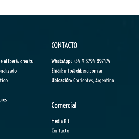
CONTACTO
je al Iberá: crea tu
WhatsApp:
+54 9 3794 897474
onalizado
Email:
info@elibera.com.ar
stico
Ubicación:
Corrientes, Argentina
ores
Comercial
Media Kit
Contacto