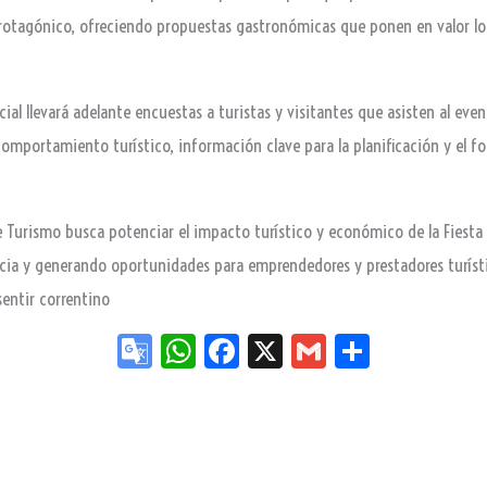
 protagónico, ofreciendo propuestas gastronómicas que ponen en valor lo
ial llevará adelante encuestas a turistas y visitantes que asisten al even
 comportamiento turístico, información clave para la planificación y el fo
 de Turismo busca potenciar el impacto turístico y económico de la Fiest
ncia y generando oportunidades para emprendedores y prestadores turíst
sentir correntino
Go
W
Fa
X
G
Sh
og
ha
ce
m
ar
le
ts
bo
ail
e
Tr
Ap
ok