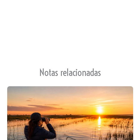
an
p
sla
te
Notas relacionadas