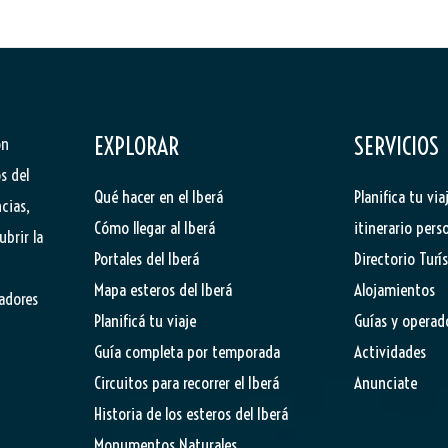
EXPLORAR
SERVICIOS
ón
s del
Qué hacer en el Iberá
Planifica tu via
cias,
Cómo llegar al Iberá
itinerario pers
ubrir la
Portales del Iberá
Directorio Turí
Mapa esteros del Iberá
Alojamientos
tadores
Planificá tu viaje
Guías y operad
Guía completa por temporada
Actividades
Circuitos para recorrer el Iberá
Anunciate
Historia de los esteros del Iberá
Monumentos Naturales