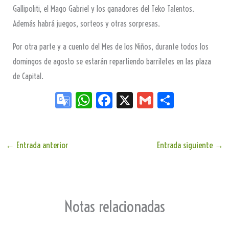
Gallipoliti, el Mago Gabriel y los ganadores del Teko Talentos.
Además habrá juegos, sorteos y otras sorpresas.
Por otra parte y a cuento del Mes de los Niños, durante todos los
domingos de agosto se estarán repartiendo barriletes en las plaza
de Capital.
Go
W
Fa
X
G
Sh
og
ha
ce
m
ar
le
ts
bo
ail
e
Tr
Ap
ok
←
Entrada anterior
Entrada siguiente
→
an
p
sla
te
Notas relacionadas