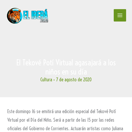
Ir
al
contenido
El Tekové Potí Virtual agasajará a los
niños en su día
Cultura
•
7 de agosto de 2020
Este domingo 16 se emitirá una edición especial del Tekové Potí
Virtual por el Día del Niño. Será a partir de las 15 por las redes
oficiales del Gobierno de Corrientes. Actuarán artistas como Juliana