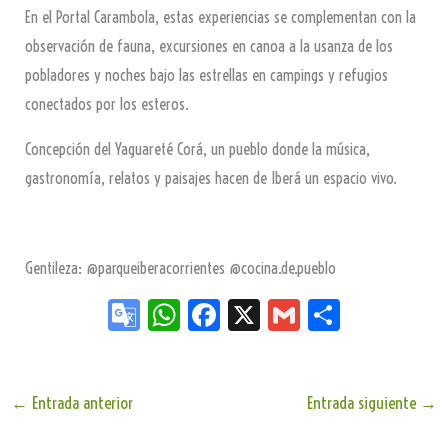
En el Portal Carambola, estas experiencias se complementan con la
observación de fauna, excursiones en canoa a la usanza de los
pobladores y noches bajo las estrellas en campings y refugios
conectados por los esteros.
Concepción del Yaguareté Corá, un pueblo donde la música,
gastronomía, relatos y paisajes hacen de Iberá un espacio vivo.
Gentileza: @parqueiberacorrientes @cocina.de.pueblo
Go
W
Fa
X
G
Sh
og
ha
ce
m
ar
le
ts
bo
ail
e
Tr
Ap
ok
←
Entrada anterior
Entrada siguiente
→
an
p