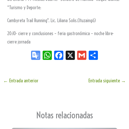
“Turismo y Deporte:
Cambyreta Trail Running”. Lic. Liliana Solis.(Ituzaingó)
20:10- cierre y conclusiones – feria gastronómica – noche libre-
cierre jornada
Go
W
Fa
X
G
Sh
og
ha
ce
m
ar
le
ts
bo
ail
e
Tr
Ap
ok
←
Entrada anterior
Entrada siguiente
→
an
p
sla
te
Notas relacionadas