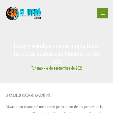
Ir
al
contenido
Estoy viviendo en carne propia todas
las cosas buenas que tenemos como
país
Turismo
•
4 de septiembre de 2021
A CABALLO RECORRE ARGENTINA
Silvando un chamamé nos recibió junto a uno de los peones de la