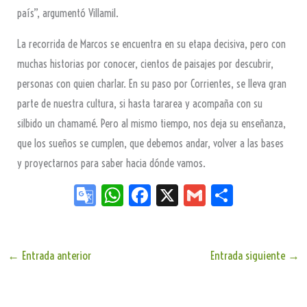
país”, argumentó Villamil.
La recorrida de Marcos se encuentra en su etapa decisiva, pero con
muchas historias por conocer, cientos de paisajes por descubrir,
personas con quien charlar. En su paso por Corrientes, se lleva gran
parte de nuestra cultura, si hasta tararea y acompaña con su
silbido un chamamé. Pero al mismo tiempo, nos deja su enseñanza,
que los sueños se cumplen, que debemos andar, volver a las bases
y proyectarnos para saber hacia dónde vamos.
Go
W
Fa
X
G
Sh
og
ha
ce
m
ar
le
ts
bo
ail
e
Tr
Ap
ok
←
Entrada anterior
Entrada siguiente
→
an
p
sla