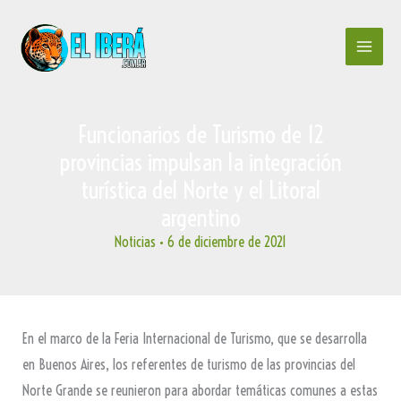
Ir
al
contenido
Funcionarios de Turismo de 12
provincias impulsan la integración
turística del Norte y el Litoral
argentino
Noticias
•
6 de diciembre de 2021
En el marco de la Feria Internacional de Turismo, que se desarrolla
en Buenos Aires, los referentes de turismo de las provincias del
Norte Grande se reunieron para abordar temáticas comunes a estas