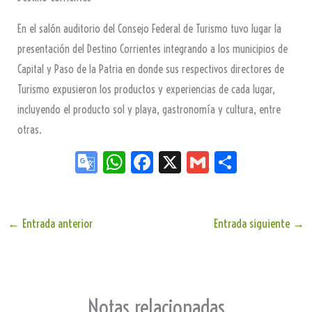
En el salón auditorio del Consejo Federal de Turismo tuvo lugar la
presentación del Destino Corrientes integrando a los municipios de
Capital y Paso de la Patria en donde sus respectivos directores de
Turismo expusieron los productos y experiencias de cada lugar,
incluyendo el producto sol y playa, gastronomía y cultura, entre
otras.
Go
W
Fa
X
G
Sh
og
ha
ce
m
ar
le
ts
bo
ail
e
Tr
Ap
ok
←
Entrada anterior
Entrada siguiente
→
an
p
sla
te
Notas relacionadas