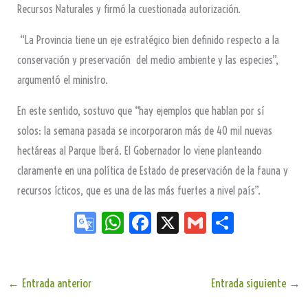
Recursos Naturales y firmó la cuestionada autorización.
“La Provincia tiene un eje estratégico bien definido respecto a la
conservación y preservación del medio ambiente y las especies”,
argumentó el ministro.
En este sentido, sostuvo que “hay ejemplos que hablan por sí
solos: la semana pasada se incorporaron más de 40 mil nuevas
hectáreas al Parque Iberá. El Gobernador lo viene planteando
claramente en una política de Estado de preservación de la fauna y
recursos ícticos, que es una de las más fuertes a nivel país”.
Go
W
Fa
X
G
Sh
og
ha
ce
m
ar
le
ts
bo
ail
e
Tr
Ap
ok
←
Entrada anterior
Entrada siguiente
→