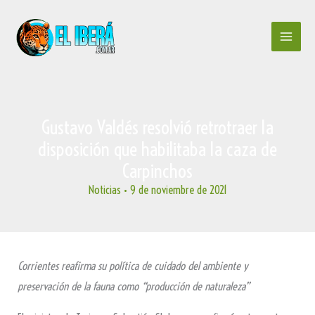
Ir
al
contenido
Gustavo Valdés resolvió retrotraer la
disposición que habilitaba la caza de
Carpinchos
Noticias
•
9 de noviembre de 2021
Corrientes reafirma su política de cuidado del ambiente y
preservación de la fauna como “producción de naturaleza”