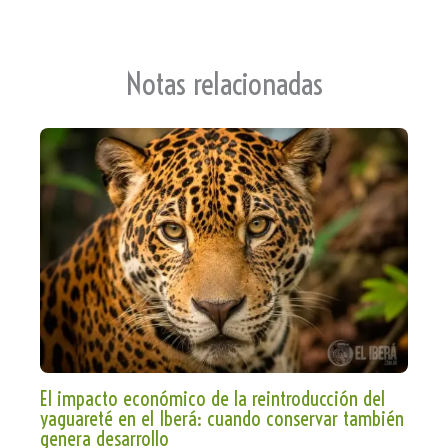
an
p
sla
te
Notas relacionadas
El impacto económico de la reintroducción del
yaguareté en el Iberá: cuando conservar también
genera desarrollo