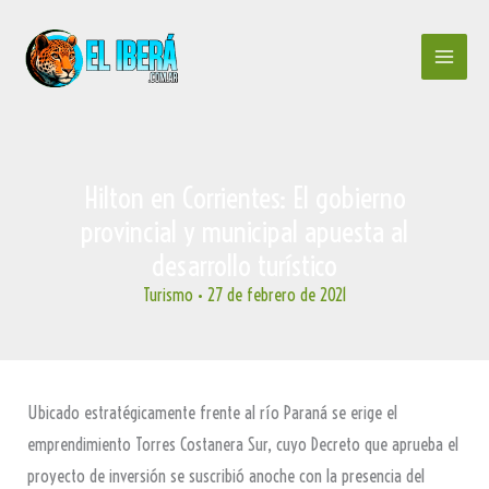
Ir
al
contenido
Hilton en Corrientes: El gobierno
provincial y municipal apuesta al
desarrollo turístico
Turismo
•
27 de febrero de 2021
Ubicado estratégicamente frente al río Paraná se erige el
emprendimiento Torres Costanera Sur, cuyo Decreto que aprueba el
proyecto de inversión se suscribió anoche con la presencia del