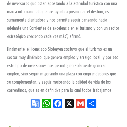
de inversores que están apostando a la actividad turística con una
marca internacional que nos ayuda a posicionar el destino, es
sumamente alentadora y nos permite seguir pensando hacia
adelante una Corrientes de excelencia en el turismo y con un sector
estratégico creciendo cada vez más”, afirmó.
Finalmente, el licenciado Slobayen sostuvo que el turismo es un
sector muy dinámico, que genera empleo y arraigo local, y por eso
este tipo de inversiones nos permite, no solamente generar
empleo, sino seguir mejorando una plaza con emprendedores que
se complementan, y seguir mejorando la calidad de vida de los
correntinos, que es en definitiva para lo cual todos trabajamos.
Go
W
Fa
X
G
Sh
og
ha
ce
m
ar
le
ts
bo
ail
e