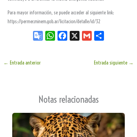
Para mayor información, se puede acceder al siguiente link:
https://permer.minem.gob.ar/licitacion/detalle/id/32
Go
W
Fa
X
G
Sh
og
ha
ce
m
ar
le
ts
bo
ail
e
Tr
Ap
ok
←
Entrada anterior
Entrada siguiente
→
an
p
sla
te
Notas relacionadas