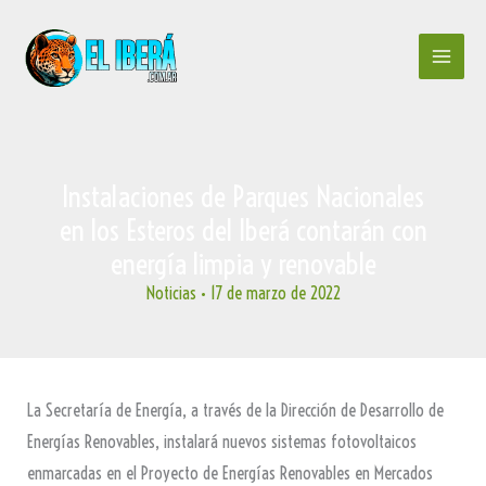
Ir
al
contenido
Instalaciones de Parques Nacionales
en los Esteros del Iberá contarán con
energía limpia y renovable
Noticias
•
17 de marzo de 2022
La Secretaría de Energía, a través de la Dirección de Desarrollo de
Energías Renovables, instalará nuevos sistemas fotovoltaicos
enmarcadas en el Proyecto de Energías Renovables en Mercados