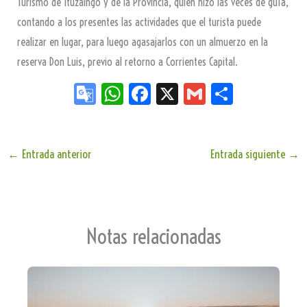
Turismo de Ituzaingó y de la Provincia, quien hizo las veces de guía,
contando a los presentes las actividades que el turista puede
realizar en lugar, para luego agasajarlos con un almuerzo en la
reserva Don Luis, previo al retorno a Corrientes Capital.
Go
W
Fa
X
G
Sh
og
ha
ce
m
ar
le
ts
bo
ail
e
Tr
Ap
ok
←
Entrada anterior
Entrada siguiente
→
an
p
sla
te
Notas relacionadas