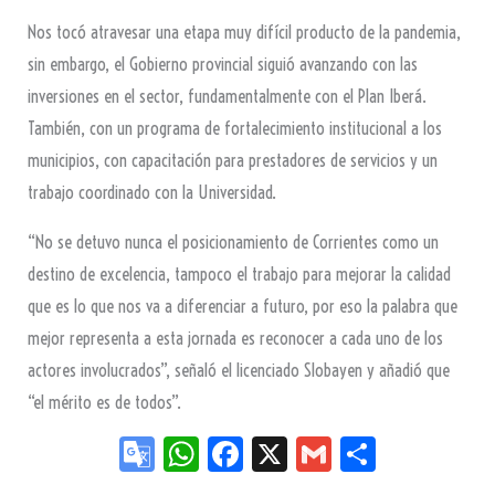
Nos tocó atravesar una etapa muy difícil producto de la pandemia,
sin embargo, el Gobierno provincial siguió avanzando con las
inversiones en el sector, fundamentalmente con el Plan Iberá.
También, con un programa de fortalecimiento institucional a los
municipios, con capacitación para prestadores de servicios y un
trabajo coordinado con la Universidad.
“No se detuvo nunca el posicionamiento de Corrientes como un
destino de excelencia, tampoco el trabajo para mejorar la calidad
que es lo que nos va a diferenciar a futuro, por eso la palabra que
mejor representa a esta jornada es reconocer a cada uno de los
actores involucrados”, señaló el licenciado Slobayen y añadió que
“el mérito es de todos”.
Go
W
Fa
X
G
Sh
og
ha
ce
m
ar