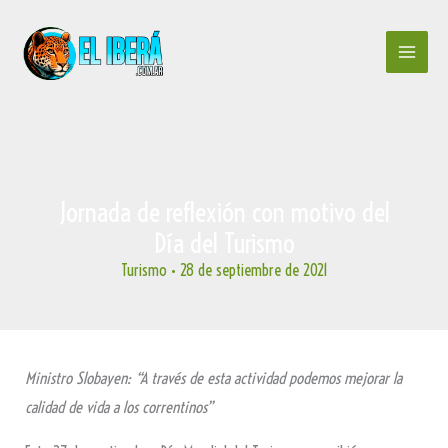
Ir
al
contenido
Jornada de reflexión con motivo del
Día del Turismo
Turismo
•
28 de septiembre de 2021
Ministro Slobayen: “A través de esta actividad podemos mejorar la
calidad de vida a los correntinos”