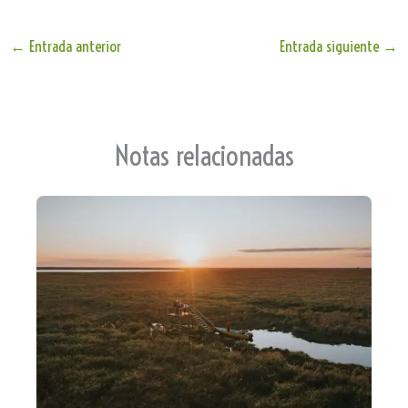
le
ts
bo
ail
e
Tr
Ap
ok
←
Entrada anterior
Entrada siguiente
→
an
p
sla
te
Notas relacionadas