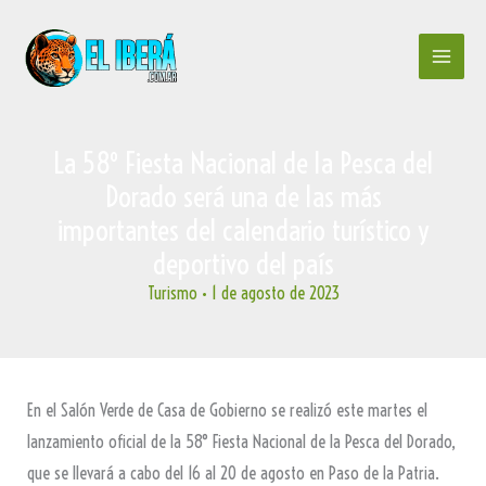
Ir
al
contenido
La 58º Fiesta Nacional de la Pesca del
Dorado será una de las más
importantes del calendario turístico y
deportivo del país
Turismo
•
1 de agosto de 2023
En el Salón Verde de Casa de Gobierno se realizó este martes el
lanzamiento oficial de la 58° Fiesta Nacional de la Pesca del Dorado,
que se llevará a cabo del 16 al 20 de agosto en Paso de la Patria.