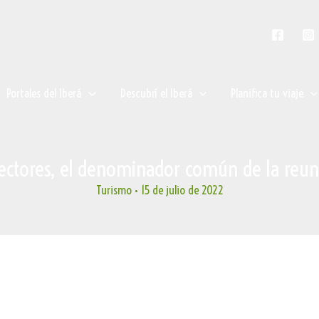
Portales del Iberá
Descubrí el Iberá
Planifica tu viaje
 sectores, el denominador común de la reu
Turismo
•
15 de julio de 2022