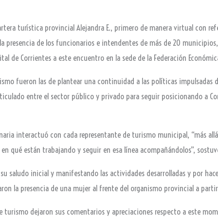
cartera turística provincial Alejandra E., primero de manera virtual con re
la presencia de los funcionarios e intendentes de más de 20 municipios
ital de Corrientes a este encuentro en la sede de la Federación Económic
urismo fueron las de plantear una continuidad a las políticas impulsadas
ticulado entre el sector público y privado para seguir posicionando a Co
naria interactuó con cada representante de turismo municipal, “más allá
, en qué están trabajando y seguir en esa línea acompañándolos”, sostuvo
u saludo inicial y manifestando las actividades desarrolladas y por hace
aron la presencia de una mujer al frente del organismo provincial a parti
de turismo dejaron sus comentarios y apreciaciones respecto a este momen