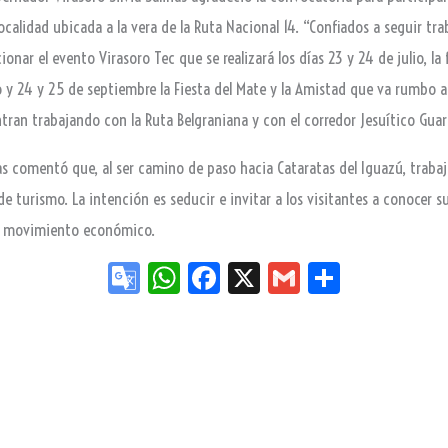
calidad ubicada a la vera de la Ruta Nacional 14. “Confiados a seguir tr
ar el evento Virasoro Tec que se realizará los días 23 y 24 de julio, la f
ibro y 24 y 25 de septiembre la Fiesta del Mate y la Amistad que va rumbo a
tran trabajando con la Ruta Belgraniana y con el corredor Jesuítico Guar
nas comentó que, al ser camino de paso hacia Cataratas del Iguazú, trab
 de turismo. La intención es seducir e invitar a los visitantes a conocer 
ra movimiento económico.
Go
W
Fa
X
G
Sh
og
ha
ce
m
ar
le
ts
bo
ail
e
Tr
Ap
ok
an
p
sla