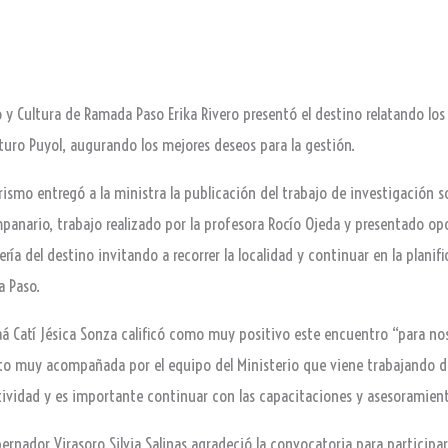
 y Cultura de Ramada Paso Erika Rivero presentó el destino relatando los a
turo Puyol, augurando los mejores deseos para la gestión.
rismo entregó a la ministra la publicación del trabajo de investigación s
panario, trabajo realizado por la profesora Rocío Ojeda y presentado op
ría del destino invitando a recorrer la localidad y continuar en la planif
a Paso.
 Caá Catí Jésica Sonza calificó como muy positivo este encuentro “para 
nto muy acompañada por el equipo del Ministerio que viene trabajando de
ividad y es importante continuar con las capacitaciones y asesoramiento
ernador Virasoro Silvia Salinas agradeció la convocatoria para participar