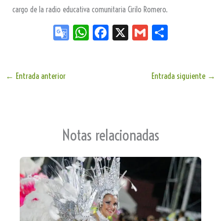
cargo de la radio educativa comunitaria Cirilo Romero.
Go
W
Fa
X
G
Sh
og
ha
ce
m
ar
le
ts
bo
ail
e
Tr
Ap
ok
←
Entrada anterior
Entrada siguiente
→
an
p
sla
te
Notas relacionadas