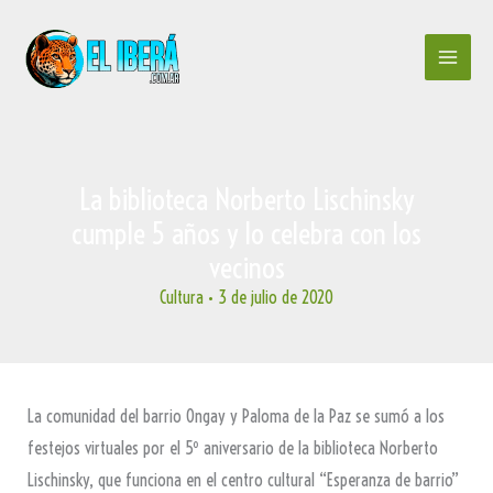
Ir
al
contenido
La biblioteca Norberto Lischinsky
cumple 5 años y lo celebra con los
vecinos
Cultura
•
3 de julio de 2020
La comunidad del barrio Ongay y Paloma de la Paz se sumó a los
festejos virtuales por el 5º aniversario de la biblioteca Norberto
Lischinsky, que funciona en el centro cultural “Esperanza de barrio”