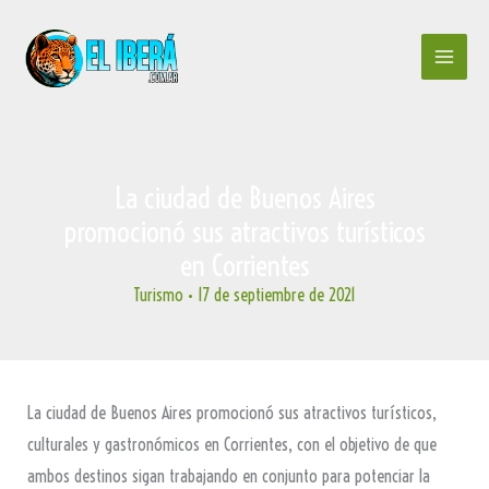
Ir
al
contenido
La ciudad de Buenos Aires
promocionó sus atractivos turísticos
en Corrientes
Turismo
•
17 de septiembre de 2021
La ciudad de Buenos Aires promocionó sus atractivos turísticos,
culturales y gastronómicos en Corrientes, con el objetivo de que
ambos destinos sigan trabajando en conjunto para potenciar la