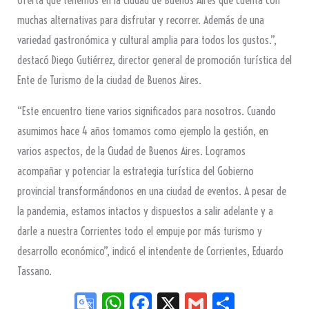
oferta que tenemos en la ciudad de Buenos Aires que cuenta con
muchas alternativas para disfrutar y recorrer. Además de una
variedad gastronómica y cultural amplia para todos los gustos.”,
destacó Diego Gutiérrez, director general de promoción turística del
Ente de Turismo de la ciudad de Buenos Aires.
“Este encuentro tiene varios significados para nosotros. Cuando
asumimos hace 4 años tomamos como ejemplo la gestión, en
varios aspectos, de la Ciudad de Buenos Aires. Logramos
acompañar y potenciar la estrategia turística del Gobierno
provincial transformándonos en una ciudad de eventos. A pesar de
la pandemia, estamos intactos y dispuestos a salir adelante y a
darle a nuestra Corrientes todo el empuje por más turismo y
desarrollo económico”, indicó el intendente de Corrientes, Eduardo
Tassano.
Go
W
Fa
X
G
Sh