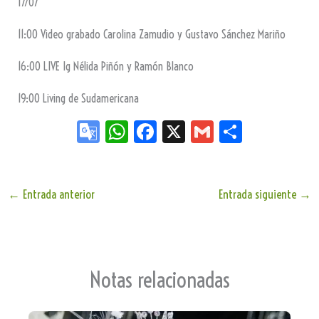
17/07
11:00 Video grabado Carolina Zamudio y Gustavo Sánchez Mariño
16:00 LIVE Ig Nélida Piñón y Ramón Blanco
19:00 Living de Sudamericana
Go
W
Fa
X
G
Sh
og
ha
ce
m
ar
le
ts
bo
ail
e
Tr
Ap
ok
←
Entrada anterior
Entrada siguiente
→
an
p
sla
te
Notas relacionadas