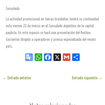
Consulado
La actividad promocional en tierras brasileñas tendrá su continuidad
este viernes 22 de marzo en el Consulado Argentino de la capital
paulista. En este espacio se hará una presentación del Destino
Corrientes dirigido a operadores y prensa especializada del vecino
país.
Go
W
Fa
X
G
Sh
og
ha
ce
m
ar
le
ts
bo
ail
e
Tr
Ap
ok
←
Entrada anterior
Entrada siguiente
→
an
p
sla
te