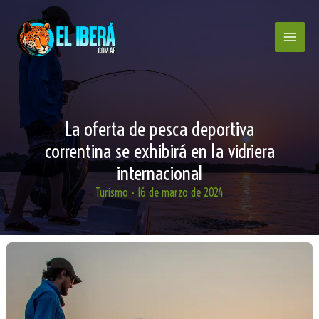
Ir
al
contenido
La oferta de pesca deportiva
correntina se exhibirá en la vidriera
internacional
Turismo
•
16 de marzo de 2024