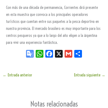
Con más de una década de permanencia, Corrientes dirá presente
en esta muestra que convoca a los principales operadores
turísticos que cuentan entre sus paquetes a la pesca deportiva en
nuestra provincia. El mercado brasilero es muy importante para los
centros pesqueros ya que a lo largo del año eligen a la Argentina
para vivir una experiencia fantástica.
Go
W
Fa
X
G
Sh
og
ha
ce
m
ar
le
ts
bo
ail
e
Tr
Ap
ok
←
Entrada anterior
Entrada siguiente
→
an
p
sla
te
Notas relacionadas